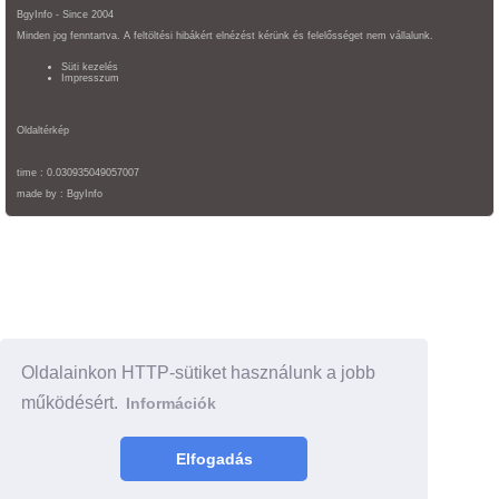
BgyInfo - Since 2004
Minden jog fenntartva. A feltöltési hibákért elnézést kérünk és felelősséget nem vállalunk.
Süti kezelés
Impresszum
Oldaltérkép
time : 0.030935049057007
made by :
BgyInfo
Oldalainkon HTTP-sütiket használunk a jobb
működésért.
Információk
Elfogadás