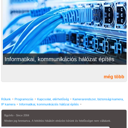
Informatikai, kommunikációs hálózat építés
még több
-
-
-
Rólunk
Programozás
Kapcsolat, elérhetőség
Kamerarendszer, biztonsági kamera,
-
-
IP kamera
Informatikai, kommunikációs hálózat építés
BgyInfo - Since 2004
Minden jog fenntartva. A feltöltési hibákért elnézést kérünk és felelősséget nem vállalunk.